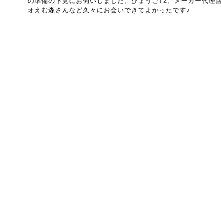
の準備の下見にお伺いしました。ひょうごT2、メーカー代理店
オえむ森さんなど久々にお会いできてよかったです♪