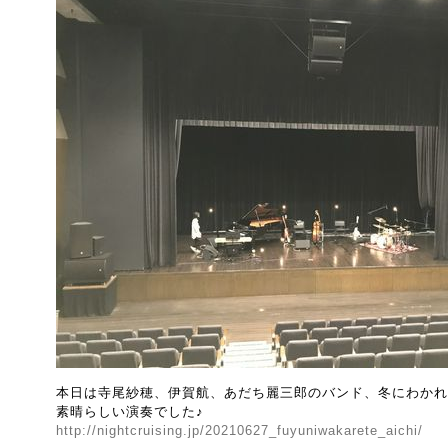
本日は寺尾紗穂、伊賀航、あだち麗三郎のバンド、冬にわかれ
素晴らしい演奏でした♪
http://nightcruising.jp/20210627_fuyuniwakarete_aichi/