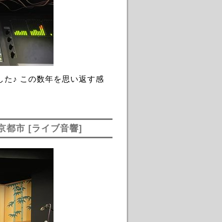
た♪ この数年を思い返す感
京都市 [ライブ音響]