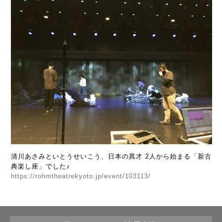
清川あさみといとうせいこう、日本の異才 2人から始まる「新古
典楽し座」でした♪
https://rohmtheatrekyoto.jp/event/103113/