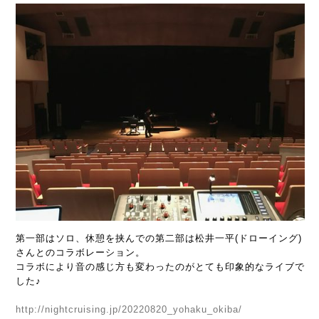
第一部はソロ、休憩を挟んでの第二部は松井一平(ドローイング)
さんとのコラボレーション。
コラボにより音の感じ方も変わったのがとても印象的なライブで
した♪
http://nightcruising.jp/20220820_yohaku_okiba/