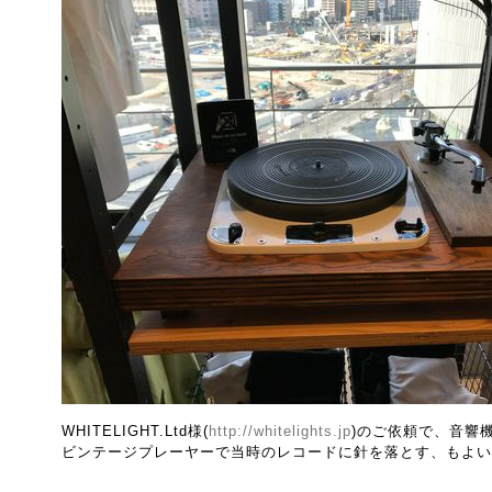
WHITELIGHT.Ltd様(
http://whitelights.jp
)のご依頼で、音響
ビンテージプレーヤーで当時のレコードに針を落とす、もよい