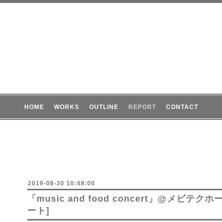
HOME
WORKS
OUTLINE
REPORT
CONTACT
2019-08-30 10:48:00
「music and food concert」@メビテ
ート]