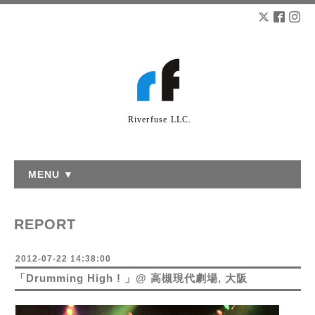
Riverfuse LLC.
MENU ▼
REPORT
2012-07-22 14:38:00
「Drumming High ! 」@ 高槻現代劇場, 大阪